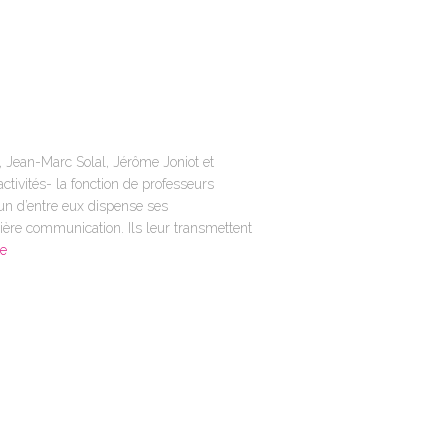
, Jean-Marc Solal, Jérôme Joniot et
ctivités- la fonction de professeurs
cun d’entre eux dispense ses
lière communication. Ils leur transmettent
te