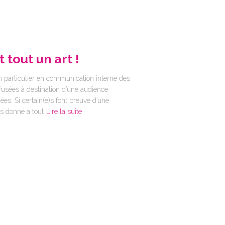
 tout un art !
n particulier en communication interne des
ffusées à destination d’une audience
ées. Si certain(e)s font preuve d’une
as donné à tout
Lire la suite