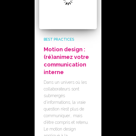
BEST PRACTICES
Motion design :
(ré)animez votre
communication
interne
Dans un univers où les
collaborateurs sont
submergés
d’informations, la vraie
question n’est plus de
communiquer… mais
d’être compris et retenu.
Le motion design
appliqué à la