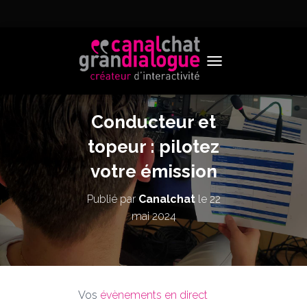
TOGGLE NAVIGATION
Conducteur et
topeur : pilotez
votre émission
Publié par
Canalchat
le
22
mai 2024
Vos
évènements en direct