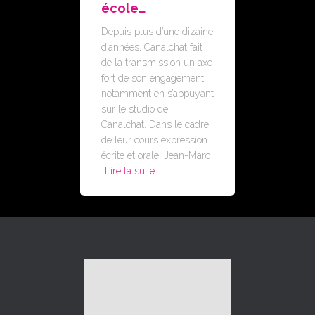
école…
Depuis plus d’une dizaine
d’années, Canalchat fait
de la transmission un axe
fort de son engagement,
notamment en s’appuyant
sur le studio de
Canalchat. Dans le cadre
de leur cours expression
écrite et orale, Jean-Marc
Lire la suite