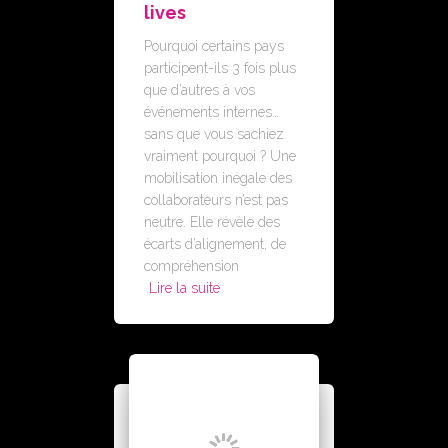
lives
Pourquoi certains pays
participent-ils 3 fois plus
que d’autres à vos
événements internes…
sans que vous sachiez
vraiment pourquoi ? Une
mobilisation inégale des
collaborateurs n’est pas
neutre. Elle révèle des
écarts d’alignement, de
compréhension
Lire la suite