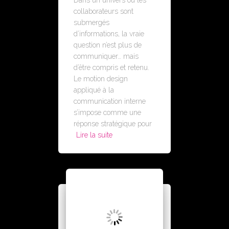
Dans un univers où les
collaborateurs sont
submergés
d’informations, la vraie
question n’est plus de
communiquer… mais
d’être compris et retenu.
Le motion design
appliqué à la
communication interne
s’impose comme une
réponse stratégique pour
Lire la suite