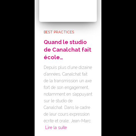
BEST PRACTICES
Quand le studio
de Canalchat fait
école…
Depuis plus d’une dizaine
d’années, Canalchat fait
de la transmission un axe
fort de son engagement,
notamment en s’appuyant
sur le studio de
Canalchat. Dans le cadre
de leur cours expression
écrite et orale, Jean-Marc
Lire la suite