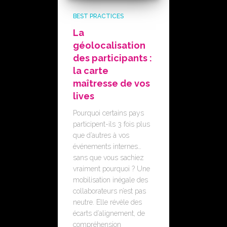
BEST PRACTICES
La
géolocalisation
des participants :
la carte
maîtresse de vos
lives
Pourquoi certains pays
participent-ils 3 fois plus
que d’autres à vos
événements internes…
sans que vous sachiez
vraiment pourquoi ? Une
mobilisation inégale des
collaborateurs n’est pas
neutre. Elle révèle des
écarts d’alignement, de
compréhension