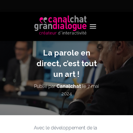
TOGGLE NAVIGATION
La parole en
direct, c’est tout
un art !
Publié par
Canalchat
le
7 mai
2024
Avec le développement de la