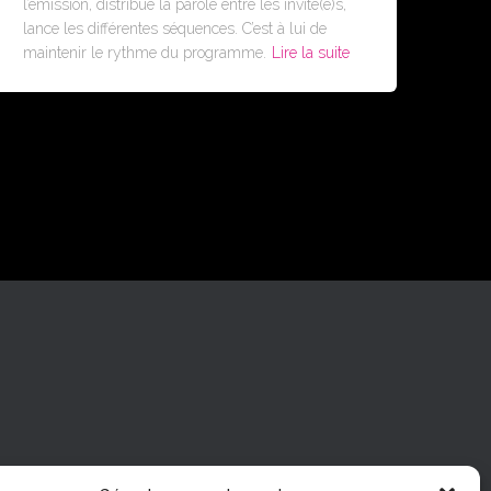
l’émission, distribue la parole entre les invité(e)s,
lance les différentes séquences. C’est à lui de
maintenir le rythme du programme.
Lire la suite