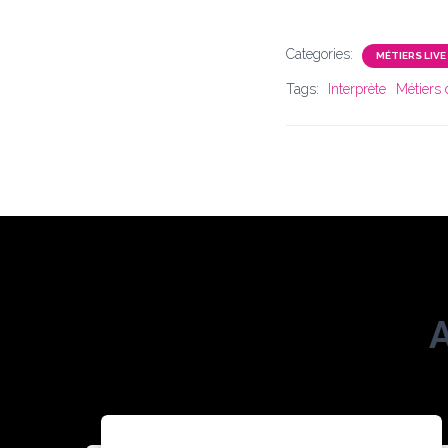
Categories:
MÉTIERS LIVE
Tags:
Interprète
Métiers 
A