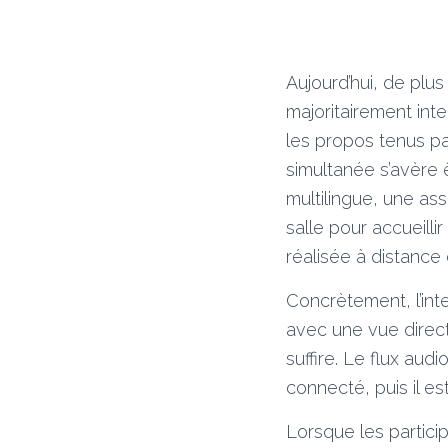
Aujourd’hui, de plu
majoritairement inte
les propos tenus pa
simultanée s’avère 
multilingue, une as
salle pour accueilli
réalisée à distanc
Concrètement, l’int
avec une vue direct
suffire. Le flux aud
connecté, puis il es
Lorsque les particip