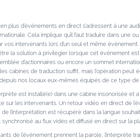
s en plus d’évènements en direct s’adressent à une au
rnationale. Cela implique qu’il faut traduire dans une o
r vos intervenants lors d’un seul et même évènement. L
être la solution à privilégier lorsque cet événement e
semblée d’actionnaires ou encore un sommet internation
r les cabines de traduction suffit, mais l’opération peut
e depuis nos locaux eux-mêmes équipés de ce type de 
erprète est installé(e) dans une cabine insonorisée et 
e sur les intervenants. Un retour vidéo en direct de l
io de l’interprétation est récupéré dans la langue souhai
t synchronisé au flux vidéo et diffusé en direct sur la 
ants de l’événement prennent la parole, l’interprète tra