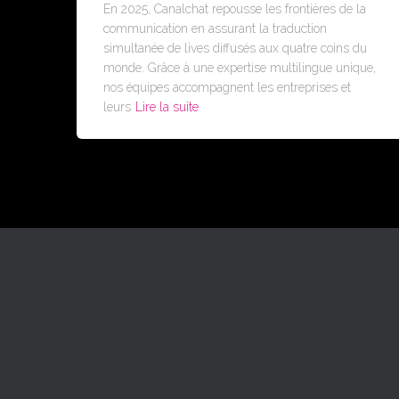
En 2025, Canalchat repousse les frontières de la
communication en assurant la traduction
simultanée de lives diffusés aux quatre coins du
monde. Grâce à une expertise multilingue unique,
nos équipes accompagnent les entreprises et
leurs
Lire la suite