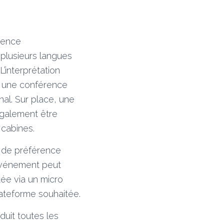
dience
u plusieurs langues
’interprétation
st une conférence
al. Sur place, une
 également être
cabines.
a de préférence
’événement peut
tée via un micro
plateforme souhaitée.
duit toutes les