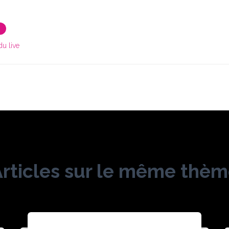
du live
rticles sur le même thè