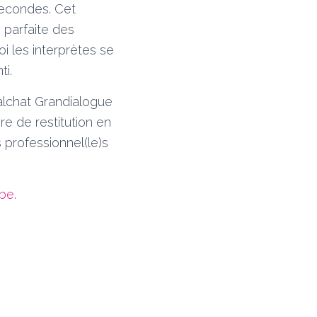
secondes. Cet
 parfaite des
i les interprètes se
ti.
alchat Grandialogue
re de restitution en
 professionnel(le)s
be.