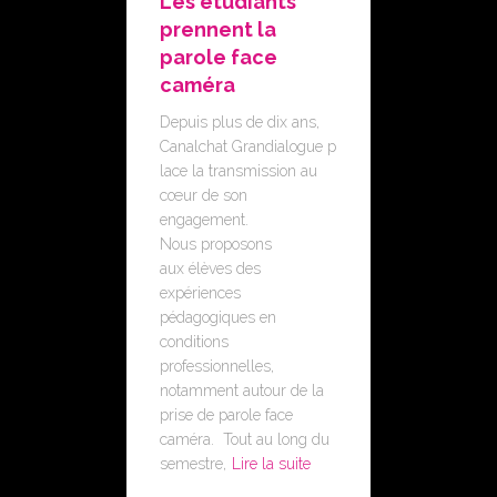
Les étudiants
prennent la
parole face
caméra
Depuis plus de dix ans,
Canalchat Grandialogue p
lace la transmission au
cœur de son
engagement.
Nous proposons
aux élèves des
expériences
pédagogiques en
conditions
professionnelles,
notamment autour de la
prise de parole face
caméra. Tout au long du
semestre,
Lire la suite