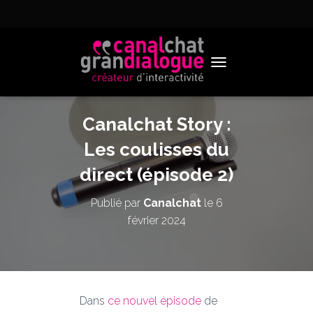
TOGGLE NAVIGATION
Canalchat Story :
Les coulisses du
direct (épisode 2)
Publié par
Canalchat
le
6
février 2024
Dans
ce nouvel épisode
de