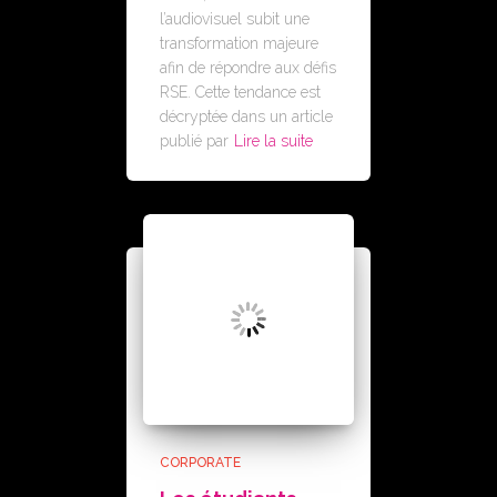
l’audiovisuel subit une
transformation majeure
afin de répondre aux défis
RSE. Cette tendance est
décryptée dans un article
publié par
Lire la suite
CORPORATE