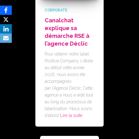
CORPORATE
Canalchat
explique sa
démarche RSE à
l’agence Déclic
Pour obtenir notre label
Positive Company 1 étoile
au début cette année
2026, nous avons été
accompagnés
par l’Agence Déclic. Cette
agence a nous a aidé tout
au long du processus de
labellisation. Nous avons
d’abord
Lire la suite