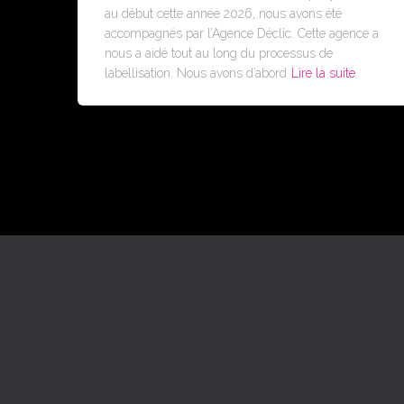
au début cette année 2026, nous avons été
accompagnés par l’Agence Déclic. Cette agence a
nous a aidé tout au long du processus de
labellisation. Nous avons d’abord
Lire la suite