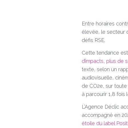
Entre horaires cont
élevée, le secteur 
défis RSE.
Cette tendance est d
d’impacts, plus de 
texte, s
elon un rap
audiovisuelle, cin
de CO2e, sur toute
à parcourir 1,8 fois
L’Agence Déclic acc
accompagné en 20
étoile du label Pos