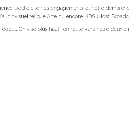
l’agence Déclic cite nos engagements et notre démarch
 l’audiovisuel tel que Arte ou encore HBS (Host Broadc
n début.
On vise
plus
haut :
en route vers
notre
deuxièm