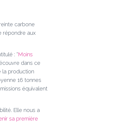
preinte carbone
de répondre aux
tulé : “
Moins
découvre dans ce
 la production
moyenne 16 tonnes
émissions équivalent
lité. Elle nous a
enir sa première