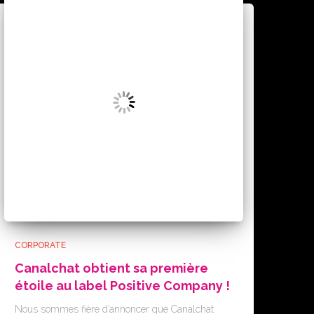
CORPORATE
Canalchat obtient sa première
étoile au label Positive Company !
Nous sommes fière d’annoncer que Canalchat