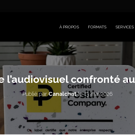
À PROPOS
FORMATS
SERVICES
e l’audiovisuel confronté a
Publié par
Canalchat
le
13 mai 2026