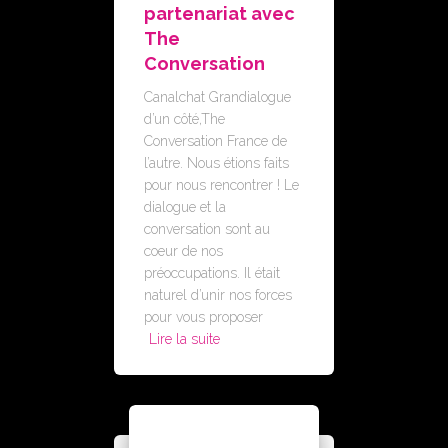
partenariat avec
The
Conversation
Canalchat Grandialogue
d’un côté,The
Conversation France de
l’autre. Nous étions faits
pour nous rencontrer ! Le
dialogue et la
conversation sont au
coeur de nos
préoccupations. Il était
naturel d’unir nos forces
pour vous proposer
Lire la suite