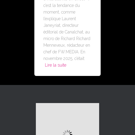
c’est la tendance du
moment, comme
l’explique Laurent
Janeyriat, directeur
éditorial de Canalchat, au
micro de Richard Richard
Menneveux, rédacteur en
chef de FW.MEDIA. En
novembre 2025, c’était
Lire la suite