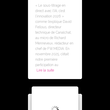
« Le sous-titrage en
direct avec l’IA, c’est
l’innovation 2026 »
comme l’explique David
Fellous, directeur
technique de Canalchat,
au micro de Richard
Menneveux, rédacteur en
chef de FW.MEDIA. En
novembre 2025, c’était
notre première
participation au
Lire la suite