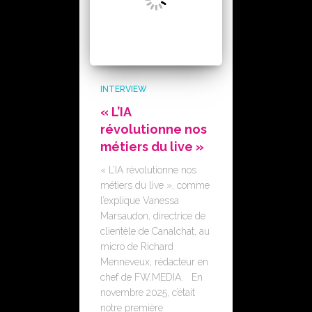
INTERVIEW
« L’IA
révolutionne nos
métiers du live »
« L’IA révolutionne nos
métiers du live », comme
l’explique Vanessa
Marsaudon, directrice de
clientèle de Canalchat, au
micro de Richard
Menneveux, rédacteur en
chef de FW.MEDIA. En
novembre 2025, c’était
notre première