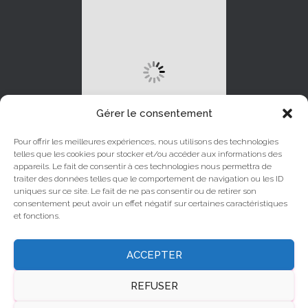
Gérer le consentement
Pour offrir les meilleures expériences, nous utilisons des technologies
telles que les cookies pour stocker et/ou accéder aux informations des
appareils. Le fait de consentir à ces technologies nous permettra de
traiter des données telles que le comportement de navigation ou les ID
uniques sur ce site. Le fait de ne pas consentir ou de retirer son
LINKEDIN
INSTAGRAM
consentement peut avoir un effet négatif sur certaines caractéristiques
et fonctions.
YOUTUBE
FACEBOOK
ACCEPTER
X
REFUSER
© Canalchat Grandialogue 2025