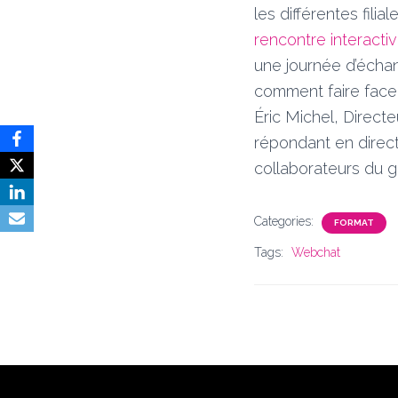
les différentes filia
rencontre interacti
une journée d’échan
comment faire face
Éric Michel, Direct
répondant en direc
collaborateurs du g
Categories:
FORMAT
Tags:
Webchat