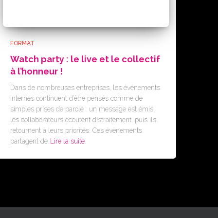
FORMAT
Watch party : le live et le collectif
à l’honneur !
Dans de nombreuses entreprises, les événements
internes continuent d’être pensés comme de
simples prises de parole : un message est émis,
les collaborateurs écoutent distraitement, puis ils
retournent à leurs priorités. Ces évènements
partagent de
Lire la suite