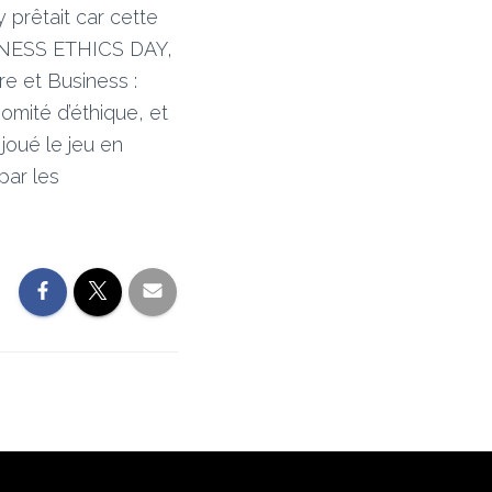
y prêtait car cette
USINESS ETHICS DAY,
re et Business :
mité d’éthique, et
joué le jeu en
par les