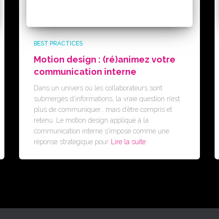
BEST PRACTICES
Motion design : (ré)animez votre
communication interne
Dans un univers où les collaborateurs sont
submergés d’informations, la vraie question n’est
plus de communiquer… mais d’être compris et
retenu. Le motion design appliqué à la
communication interne s’impose comme une
réponse stratégique pour
Lire la suite