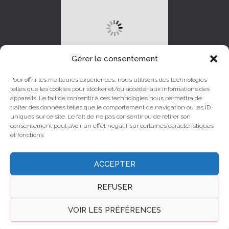
Gérer le consentement
Pour offrir les meilleures expériences, nous utilisons des technologies
telles que les cookies pour stocker et/ou accéder aux informations des
appareils. Le fait de consentir à ces technologies nous permettra de
traiter des données telles que le comportement de navigation ou les ID
uniques sur ce site. Le fait de ne pas consentir ou de retirer son
LINKEDIN
INSTAGRAM
consentement peut avoir un effet négatif sur certaines caractéristiques
et fonctions.
YOUTUBE
FACEBOOK
ACCEPTER
X
REFUSER
© Canalchat Grandialogue 2025
VOIR LES PRÉFÉRENCES
Mentions légales