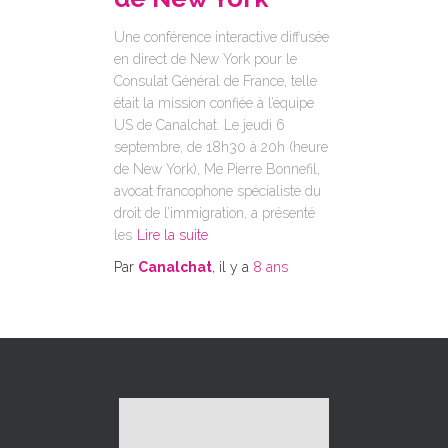
Une conférence interactive diffusée
en direct de New York pour le
Consulat Général de France, telle
était la mission confiée à l’équipe
US de Canalchat. Le jeudi 6
septembre, de 18h30 à 20h (heure
de New York), Me Pierre Bonnefil,
avocat francophone spécialiste du
droit de l’immigration, a présenté
les
Lire la suite
Par
Canalchat
, il y a
8 ans