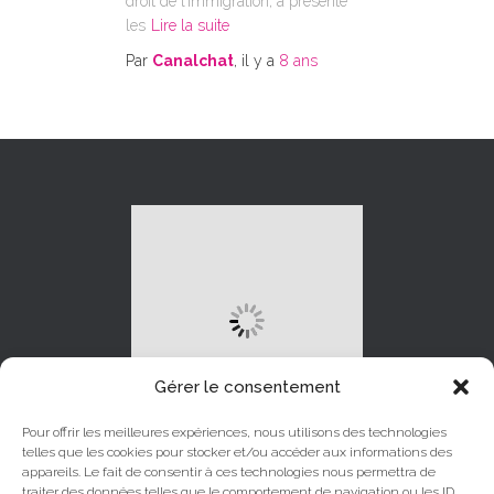
droit de l’immigration, a présenté
les
Lire la suite
Par
Canalchat
, il y a
8 ans
Gérer le consentement
Pour offrir les meilleures expériences, nous utilisons des technologies
telles que les cookies pour stocker et/ou accéder aux informations des
appareils. Le fait de consentir à ces technologies nous permettra de
traiter des données telles que le comportement de navigation ou les ID