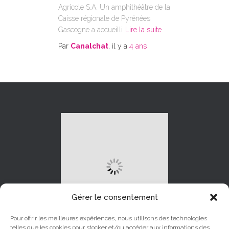
Agricole S.A. Un amphithéâtre de la
Caisse régionale de Pyrénées
Gascogne a accueilli
Lire la suite
Par
Canalchat
, il y a
4 ans
Gérer le consentement
Pour offrir les meilleures expériences, nous utilisons des technologies
telles que les cookies pour stocker et/ou accéder aux informations des