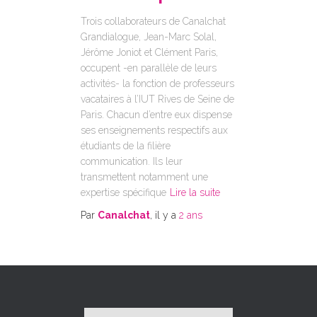
Trois collaborateurs de Canalchat
Grandialogue, Jean-Marc Solal,
Jérôme Joniot et Clément Paris,
occupent -en parallèle de leurs
activités- la fonction de professeurs
vacataires à l’IUT Rives de Seine de
Paris. Chacun d’entre eux dispense
ses enseignements respectifs aux
étudiants de la filière
communication. Ils leur
transmettent notamment une
expertise spécifique
Lire la suite
Par
Canalchat
, il y a
2 ans