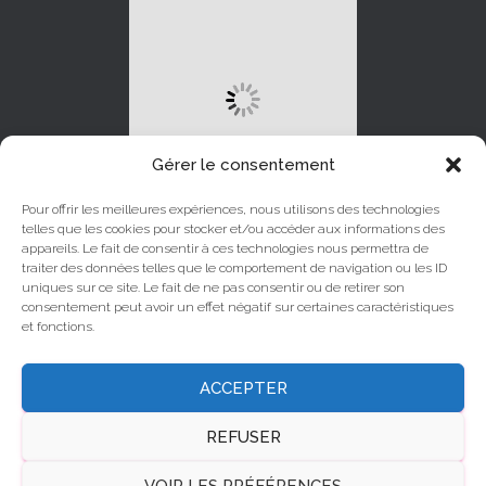
Gérer le consentement
Pour offrir les meilleures expériences, nous utilisons des technologies
telles que les cookies pour stocker et/ou accéder aux informations des
appareils. Le fait de consentir à ces technologies nous permettra de
traiter des données telles que le comportement de navigation ou les ID
uniques sur ce site. Le fait de ne pas consentir ou de retirer son
LINKEDIN
INSTAGRAM
consentement peut avoir un effet négatif sur certaines caractéristiques
et fonctions.
YOUTUBE
FACEBOOK
ACCEPTER
X
REFUSER
© Canalchat Grandialogue 2025
VOIR LES PRÉFÉRENCES