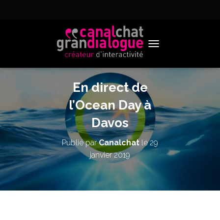
TOGGLE NAVIGATION
En direct de
l’Ocean Day à
Davos
Publié par
Canalchat
le
29
janvier 2019