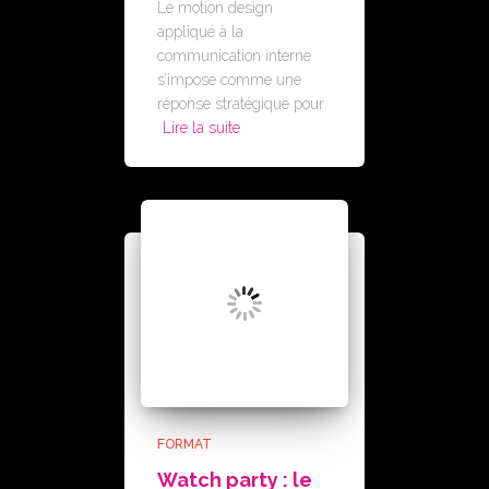
Le motion design
appliqué à la
communication interne
s’impose comme une
réponse stratégique pour
Lire la suite
FORMAT
Watch party : le