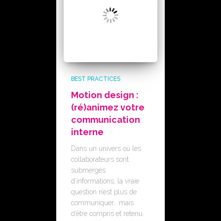
BEST PRACTICES
Motion design :
(ré)animez votre
communication
interne
Dans un univers où les
collaborateurs sont
submergés
d’informations, la vraie
question n’est plus de
communiquer… mais
d’être compris et retenu.