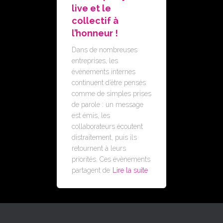
live et le
collectif à
l’honneur !
Dans de nombreuses
entreprises, les
événements internes
continuent d’être pensés
comme de simples prises
de parole : un message
est émis, les
collaborateurs écoutent
distraitement, puis ils
retournent à leurs
priorités. Ces évènements
partagent de
Lire la suite