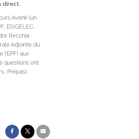
 direct.
ours Avenir (un
PF, ESIGELEC,
dre Recchia
rale Adjointe du
e l’EPF) aux
rs questions ont
s, Prépas),