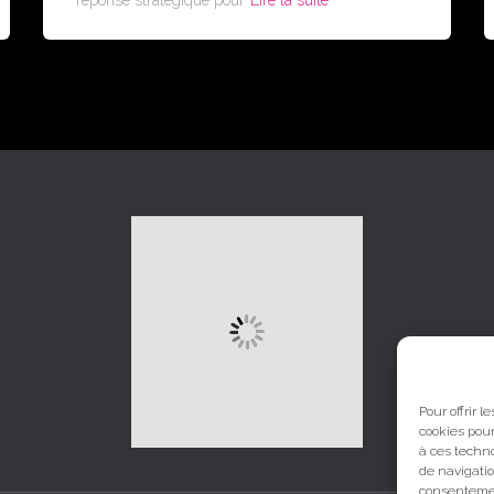
réponse stratégique pour
Lire la suite
Pour offrir 
cookies pour
à ces techn
de navigatio
consentement