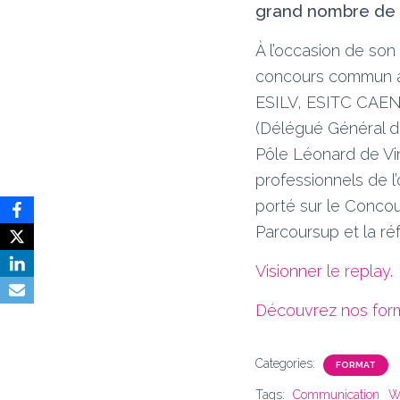
grand nombre de pr
À l’occasion de son
concours commun à 
ESILV, ESITC CAEN 
(Délégué Général du
Pôle Léonard de Vinc
professionnels de l’
porté sur le Concou
Parcoursup et la r
Visionner le replay.
Découvrez nos forma
Categories:
FORMAT
Tags:
Communication
W