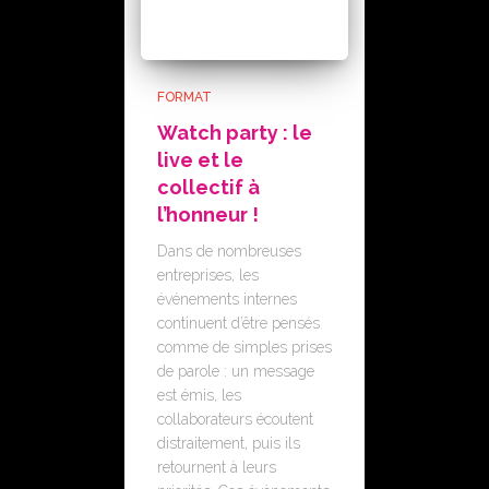
FORMAT
Watch party : le
live et le
collectif à
l’honneur !
Dans de nombreuses
entreprises, les
événements internes
continuent d’être pensés
comme de simples prises
de parole : un message
est émis, les
collaborateurs écoutent
distraitement, puis ils
retournent à leurs