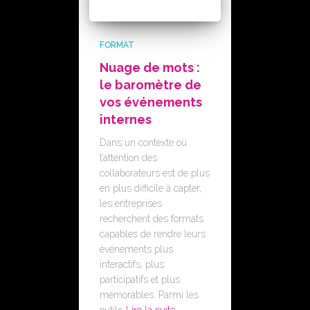
FORMAT
Nuage de mots :
le baromètre de
vos événements
internes
Dans un contexte où
l’attention des
collaborateurs est de plus
en plus difficile à capter,
les entreprises
recherchent des formats
capables de rendre leurs
événements plus
interactifs, plus
participatifs et plus
mémorables. Parmi les