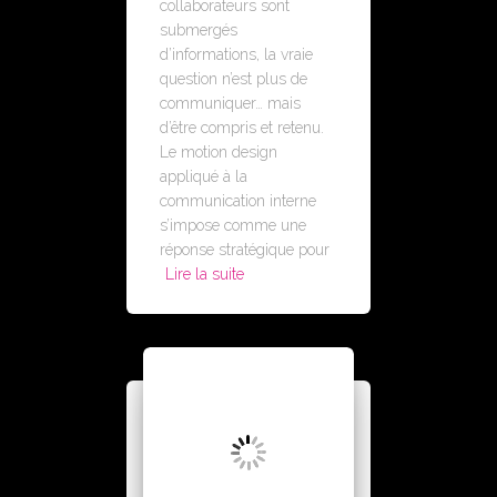
collaborateurs sont
submergés
d’informations, la vraie
question n’est plus de
communiquer… mais
d’être compris et retenu.
Le motion design
appliqué à la
communication interne
s’impose comme une
réponse stratégique pour
Lire la suite