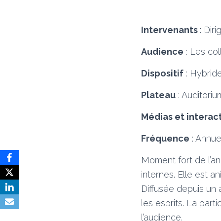
Intervenants
:
Diri
Audience
:
Les col
Dispositif
:
Hybrid
Plateau
:
Auditoriu
Médias et interact
Fréquence
:
Annue
Moment fort de l’an
internes. Elle est a
Diffusée depuis un 
les esprits. La pa
l’audience.