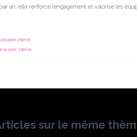
par an, elle renforce l’engagement et valorise les équ
ication interne
e la com' interne
rticles sur le même thè