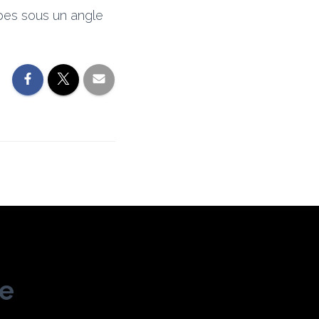
ipes sous un angle
me