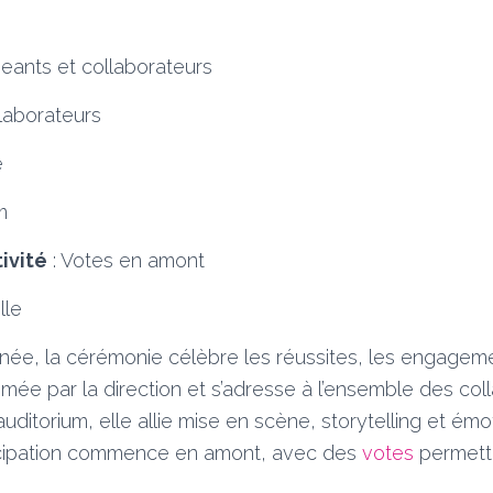
geants et collaborateurs
laborateurs
e
m
ivité
:
Votes en amont
lle
née, la cérémonie célèbre les réussites, les engageme
nimée par la direction et s’adresse à l’ensemble des col
auditorium, elle allie mise en scène, storytelling et é
rticipation commence en amont, avec des
votes
permetta