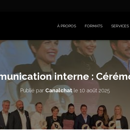
À PROPOS
FORMATS
SERVICES
unication interne : Cérém
Publié par
Canalchat
le
10 août 2025