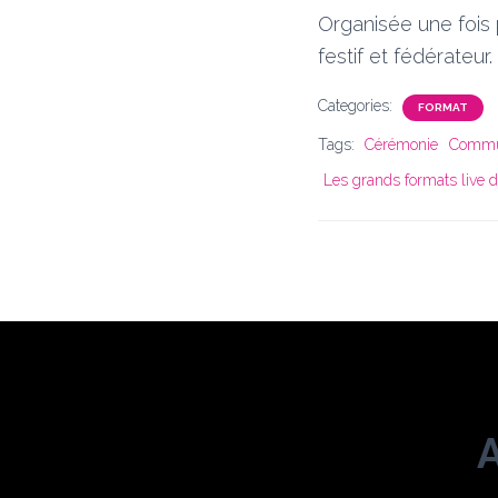
Organisée une fois 
festif et fédérateur.
Categories:
FORMAT
Tags:
Cérémonie
Commun
Les grands formats live d
A