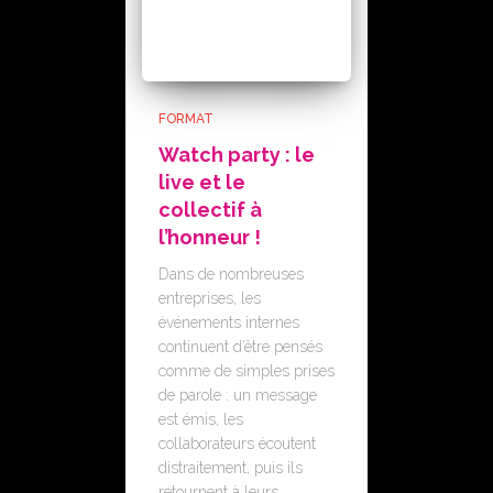
FORMAT
Watch party : le
live et le
collectif à
l’honneur !
Dans de nombreuses
entreprises, les
événements internes
continuent d’être pensés
comme de simples prises
de parole : un message
est émis, les
collaborateurs écoutent
distraitement, puis ils
retournent à leurs