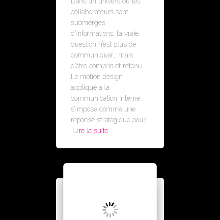
Dans un univers où les
collaborateurs sont
submergés
d’informations, la vraie
question n’est plus de
communiquer… mais
d’être compris et retenu.
Le motion design
appliqué à la
communication interne
s’impose comme une
réponse stratégique pour
Lire la suite