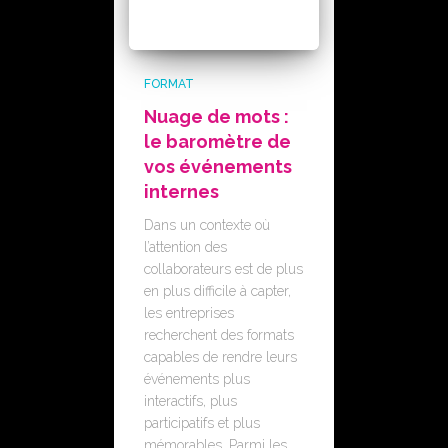
FORMAT
Nuage de mots :
le baromètre de
vos événements
internes
Dans un contexte où
l’attention des
collaborateurs est de plus
en plus difficile à capter,
les entreprises
recherchent des formats
capables de rendre leurs
événements plus
interactifs, plus
participatifs et plus
mémorables. Parmi les