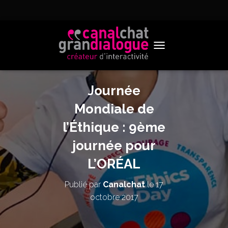
TOGGLE NAVIGATION
Journée
Mondiale de
l’Éthique : 9ème
journée pour
L’ORÉAL
Publié par
Canalchat
le
17
octobre 2017