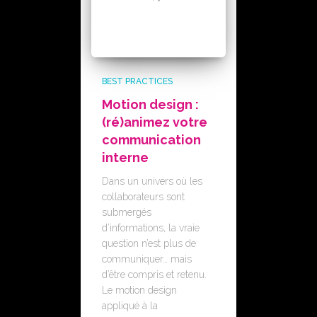
BEST PRACTICES
Motion design :
(ré)animez votre
communication
interne
Dans un univers où les
collaborateurs sont
submergés
d’informations, la vraie
question n’est plus de
communiquer… mais
d’être compris et retenu.
Le motion design
appliqué à la