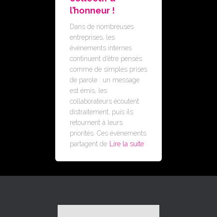
l’honneur !
Dans de nombreuses
entreprises, les
événements internes
continuent d’être pensés
comme de simples prises
de parole : un message
est émis, les
collaborateurs écoutent
distraitement, puis ils
retournent à leurs
priorités. Ces évènements
partagent de
Lire la suite