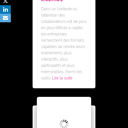
Dans un contexte où
l’attention des
collaborateurs est de plus
en plus difficile à capter,
les entreprises
recherchent des formats
capables de rendre leurs
événements plus
interactifs, plus
participatifs et plus
mémorables. Parmi les
outils
Lire la suite