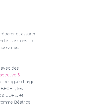
préparer et assurer
andes sessions, le
mporaines.
e avec des
spective &
stre délégué chargé
er BECHT, les
ois COPÉ, et
 comme Béatrice