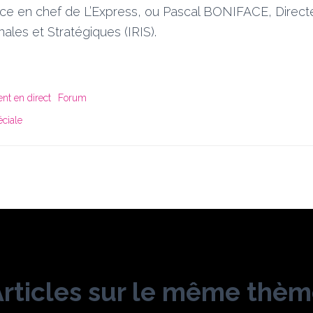
e en chef de L’Express, ou Pascal BONIFACE, Directeur
nales et Stratégiques (IRIS).
nt en direct
Forum
éciale
rticles sur le même thè