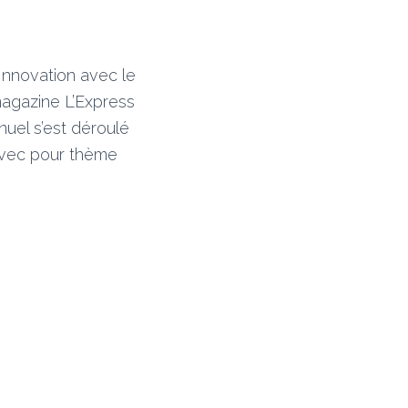
 Innovation avec le
magazine L’Express
uel s’est déroulé
avec pour thème