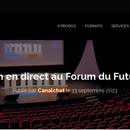
À PROPOS
FORMATS
SERVICES
n en direct au Forum du Fu
Publié par
Canalchat
le
13 septembre 2023