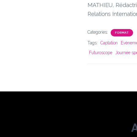
MATHIEU, Rédactric
Relations Internatio
Categories:
FORMAT
Tags:
Captation
Evéneme
Futuroscope
Journée sp
A