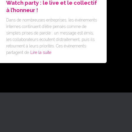
Watch party : le live et le collectif
à l’honneur !
Dans de nombreuses entreprises, les événements
internes continuent d’être pensés comme de
simples prises de parole : un message est émis,
les collaborateurs écoutent distraitement, puis ils
retournent à leurs priorités. Ces évènements
partagent de
Lire la suite